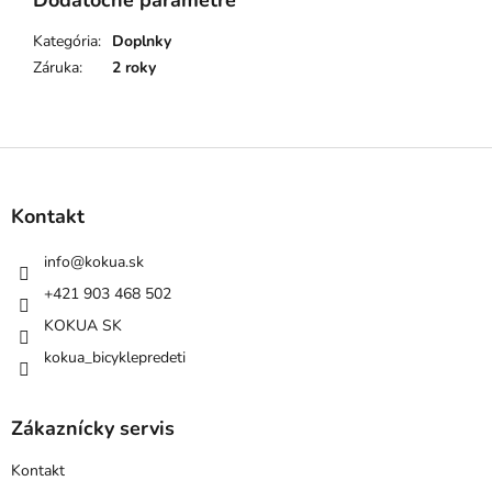
Dodatočné parametre
Kategória
:
Doplnky
Záruka
:
2 roky
Z
á
p
Kontakt
ä
t
info
@
kokua.sk
i
+421 903 468 502
e
KOKUA SK
kokua_bicyklepredeti
Zákaznícky servis
Kontakt