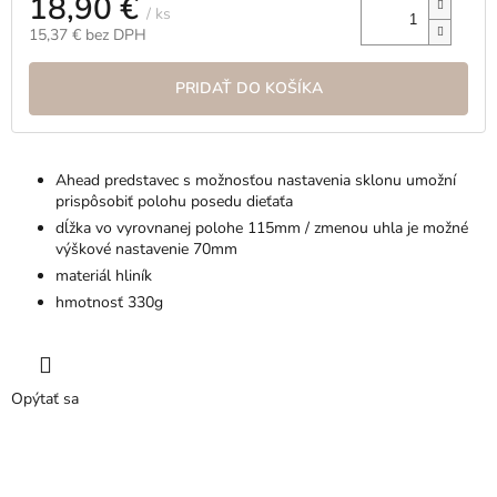
18,90 €
/ ks
15,37 € bez DPH
Jednotková
cena:
PRIDAŤ DO KOŠÍKA
Ahead predstavec s možnosťou nastavenia sklonu umožní
prispôsobiť polohu posedu dieťaťa
dĺžka vo vyrovnanej polohe 115mm / zmenou uhla je možné
výškové nastavenie 70mm
materiál hliník
hmotnosť 330g
Opýtať sa