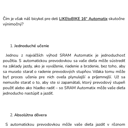
Čím je však náš bicykel pre deti
LIKEtoBIKE 16“ Automat
i
x
skutočne
výnimočný?
Jednoduché učenie
Jednou z najväčších výhod SRAM Automatix je jednoduchosť
použitia. S automatickou prevodovkou sa vaše dieťa môže sústrediť
na základy jazdy, ako je vyváženie, riadenie a brzdenie, bez toho, aby
sa muselo starať o radenie prevodových stupňov. Vďaka tomu môže
byť proces učenia pre nich oveľa plynulejší a príjemnejší. Už sa
nemusíte starať o to, aby ste si zapamätali, ktorý prevodový stupeň
použiť alebo ako hladko radiť – so SRAM Automatix môže vaše dieťa
jednoducho nastúpiť a jazdiť.
Absolútna dôvera
S automatickou prevodovkou môže vaše dieťa jazdiť v rôznom