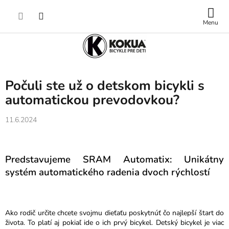
Prejsť
NÁKUP
na
obsah
KOŠÍK
Počuli ste už o detskom bicykli s
automatickou prevodovkou?
11.6.2024
Predstavujeme SRAM Automatix: Unikátny
systém automatického radenia dvoch rýchlostí
Ako rodič určite chcete svojmu dieťaťu poskytnúť čo najlepší štart do
života. To platí aj pokiaľ ide o ich prvý bicykel. Detský bicykel je viac