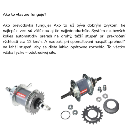
Ako to vlastne funguje?
Ako prevodovka funguje? Ako to už býva dobrým zvykom, tie
najlepšie veci sú väčšinou aj tie najjednoduchšie. Systém ozubených
kolies automaticky preradí na druhý, ťažší stupeň pri prekročení
rýchlosti cca 12 km/h. A naopak, pri spomaľovani naspäť „prehodí“
na ľahši stupeň, aby sa dieťa ľahko opätovne rozbehlo. To všetko
vďaka fyzike – odstredivej sile.