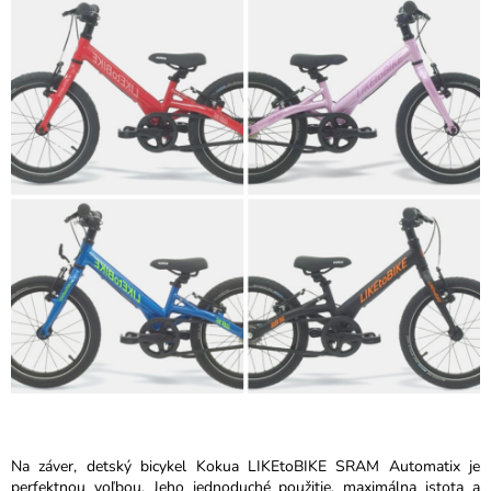
Na záver, detský bicykel Kokua LIKEtoBIKE SRAM Automatix je
perfektnou voľbou. Jeho jednoduché použitie, maximálna istota a