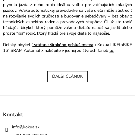
plynulá jazda z neho robia ideálnu voľbu pre začínajúcich mladých
jazdcov. Vďaka automatickej prevodovke sa vaše dieťa môže sústrediť
na rozvíjanie svojich zručností a budovanie sebadôvery – bez obáv z
technických aspektov radenia prevodových stupňov. Či už ste rodič
hľadajúci bicykel, ktorý pomôže vášmu dieťaťu naučiť sa jazdiť alebo
proste "iba" rodič, ktorý hľadá pre svoje dieťa to najlepšie.
Detský bicykel (
vrátane širokého príslušenstva
) Kokua LIKEtoBIKE
16" SRAM Automatix nakúpite v jednej zo štyroch farieb
tu.
ĎALŠÍ ČLÁNOK
Z
á
p
Kontakt
ä
t
info
@
kokua.sk
i