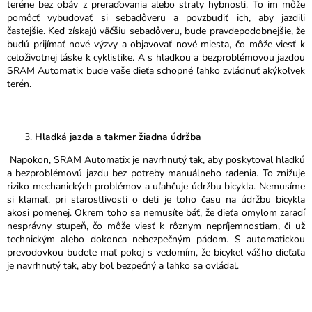
teréne bez obáv z preraďovania alebo straty hybnosti. To im môže
pomôcť vybudovať si sebadôveru a povzbudiť ich, aby jazdili
častejšie. Keď získajú väčšiu sebadôveru, bude pravdepodobnejšie, že
budú prijímať nové výzvy a objavovať nové miesta, čo môže viesť k
celoživotnej láske k cyklistike. A s hladkou a bezproblémovou jazdou
SRAM Automatix bude vaše dieťa schopné ľahko zvládnuť akýkoľvek
terén.
Hladká jazda a takmer žiadna údržba
Napokon, SRAM Automatix je navrhnutý tak, aby poskytoval hladkú
a bezproblémovú jazdu bez potreby manuálneho radenia. To znižuje
riziko mechanických problémov a uľahčuje údržbu bicykla. Nemusíme
si klamať, pri starostlivosti o deti je toho času na údržbu bicykla
akosi pomenej. Okrem toho sa nemusíte báť, že dieťa omylom zaradí
nesprávny stupeň, čo môže viesť k rôznym nepríjemnostiam, či už
technickým alebo dokonca nebezpečným pádom. S automatickou
prevodovkou budete mať pokoj s vedomím, že bicykel vášho dieťaťa
je navrhnutý tak, aby bol bezpečný a ľahko sa ovládal.