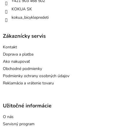
+421 903 468 502
e
KOKUA SK
kokua_bicyklepredeti
Zákaznícky servis
Kontakt
Doprava a platba
Ako nakupovať
Obchodné podmienky
Podmienky ochrany osobných údajov
Reklamácia a vrátenie tovaru
Užitočné informácie
O nás
Servisný program