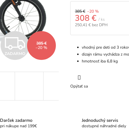
385 €
–20 %
308 €
/ ks
250,41 € bez DPH
Jednotková
Z
cena:
385 €
vhodný pre deti od 3 rok
–20 %
ZADARMO
dizajn rámu vychádza z m
A
hmotnosť iba 6,8 kg
D
Opýtať sa
A
R
Darček zadarmo
Jednoduchý servis
pri nákupe nad 199€
dostupné náhradné diely