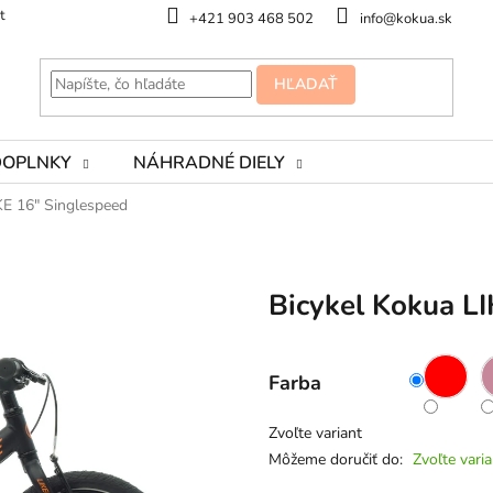
t
+421 903 468 502
info@kokua.sk
HĽADAŤ
DOPLNKY
NÁHRADNÉ DIELY
KE 16" Singlespeed
Bicykel Kokua L
Farba
Zvoľte variant
Môžeme doručiť do:
Zvoľte varia