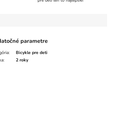
pre deti len to najlepšie!
atočné parametre
gória
:
Bicykle pre deti
ka
:
2 roky