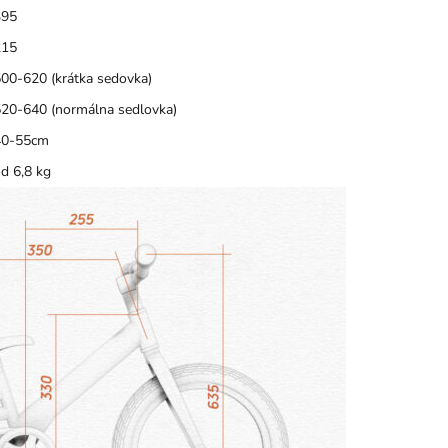
395
215
00-620 (krátka sedovka)
20-640 (normálna sedlovka)
40-55cm
d 6,8 kg