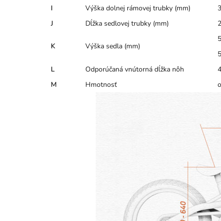
I
Výška dolnej rámovej trubky (mm)
J
Dĺžka sedlovej trubky (mm)
5
K
Výška sedla (mm)
5
L
Odporúčaná vnútorná dĺžka nôh
M
Hmotnosť
o