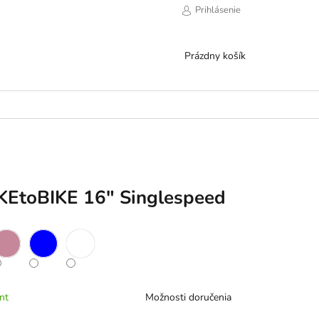
Prihlásenie
NÁKUPNÝ
Prázdny košík
KOŠÍK
IKEtoBIKE 16" Singlespeed
nt
Možnosti doručenia