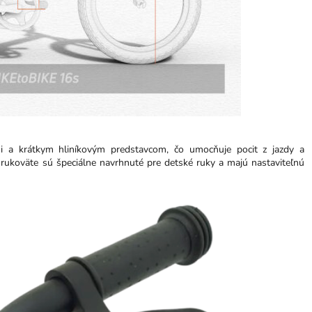
i a krátkym hliníkovým predstavcom, čo umocňuje pocit z jazdy a
é rukoväte sú špeciálne navrhnuté pre detské ruky a majú nastaviteľnú