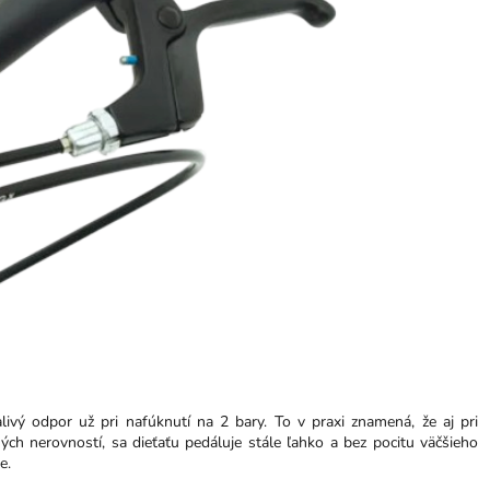
vý odpor už pri nafúknutí na 2 bary. To v praxi znamená, že aj pri
ých nerovností, sa dieťaťu pedáluje stále ľahko a bez pocitu väčšieho
ke.