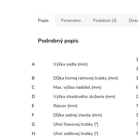
Popis
Parametre
Podobné (3)
Disk
Podrobný popis
3
A
Výška sedla (mm)
3
B
Dĺžka hornej rámovej trubky (mm)
C
Max. výška riadidiel (mm)
D
Výška stredového zloženia (mm)
E
Rázvor (mm)
F
Dĺžka zadnej stavby (mm)
G
Uhol hlavovej trubky (°)
H
Uhol sedlovej trubky (°)