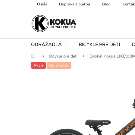
Prejsť
O nás
Doprava a platba
Blog
Kontak
na
obsah
ODRÁŽADLÁ
BICYKLE PRE DETI
Domov
Bicykle pre deti
Bicykel Kokua LIKEtoBI
Akcia
Od 3 rokov