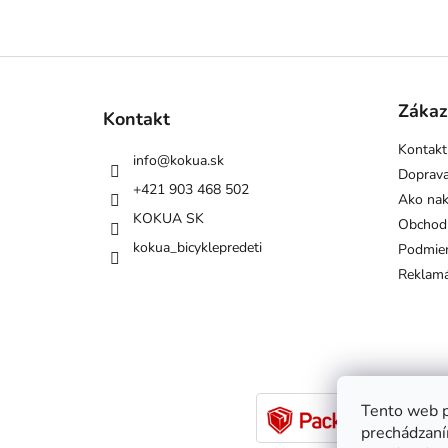
Z
á
p
Zákaz
Kontakt
ä
Kontakt
t
info
@
kokua.sk
i
Doprava
+421 903 468 502
e
Ako na
KOKUA SK
Obchod
kokua_bicyklepredeti
Podmien
Reklamá
Tento web p
prechádzaní