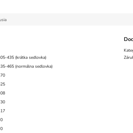
M
usia
O
Dod
Kate
05-435 (krátka sedlovka)
Záru
35-465 (normálna sedlovka)
370
625
208
730
317
70
70