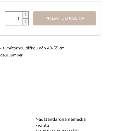
PRIDAŤ DO KOŠÍKA
ov s vnútornou dĺžkou nôh 40-55 cm
odelu Jumper
Nadštandardná nemecká
kvalita